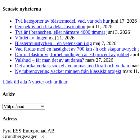
efter:
Senaste nyheterna
Två kategorier av blästermedel, vad, var och hur
juni 17, 2026
Perspektiv och lika delar fascination
juni 11, 2026
Två år i branschen, eller närmare 4000 timmar
juni 3, 2026
Värdet av tingen
maj 21, 2026
Blästermunstycken – en vetenskap i sig
maj 7, 2026
Vad färdas med en hastighet av 700 km / h och skapar avtryck p
Därför blästrar vi, förbehandlingen är 70 procent av jobbet
apri
Valshud – får man det av att dansa?
mars 27, 2026
Det anrika verkets sockel avdammas med kraft och verkan
mars
Ny tubrenovering väcker minnen från klassiskt projekt
mars 11
Länk till alla Nyheter och artiklar
Arkiv
Arkiv
Adress
Fyra ESS Entreprenad AB
Grundbergsvägen 13