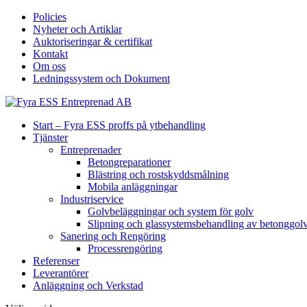
Policies
Nyheter och Artiklar
Auktoriseringar & certifikat
Kontakt
Om oss
Ledningssystem och Dokument
Start – Fyra ESS proffs på ytbehandling
Tjänster
Entreprenader
Betongreparationer
Blästring och rostskyddsmålning
Mobila anläggningar
Industriservice
Golvbeläggningar och system för golv
Slipning och glassystemsbehandling av betonggol
Sanering och Rengöring
Processrengöring
Referenser
Leverantörer
Anläggning och Verkstad