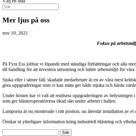
Välj en sida
Mer ljus på oss
nov 10, 2021
Fokus på arbetsmiljö
På Fyra Ess jobbar vi löpande med ständiga förbättringar och alla meda
till handling för att investera utrustning och bättre arbetsmiljö för vår
Sjuka eller i sämre fall, skadade medarbetare är en av våra mest kriti
göra uppgraderingar som vi kan mäta ger både mjuka och hårda värden är
Under hösten har vi valt att realisera uppgraderingen av belysningen i v
som ger blästeroperatörerna ökad sikt under arbetet i hallen.
Lamporna är nu monterade i rätt postion, nu återstår installation av e
Önskar ni ytterligare information kring industriell blästring och ytbe
Sök