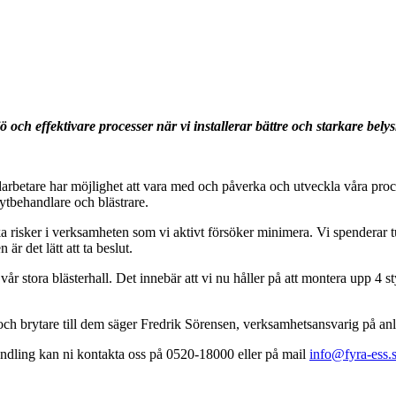
 och effektivare processer när vi installerar bättre och starkare belys
rbetare har möjlighet att vara med och påverka och utveckla våra proces
a ytbehandlare och blästrare.
ska risker i verksamheten som vi aktivt försöker minimera. Vi spenderar
 det lätt att ta beslut.
år stora blästerhall. Det innebär att vi nu håller på att montera upp 4 s
l och brytare till dem säger Fredrik Sörensen, verksamhetsansvarig på a
handling kan ni kontakta oss på 0520-18000 eller på mail
info@fyra-ess.