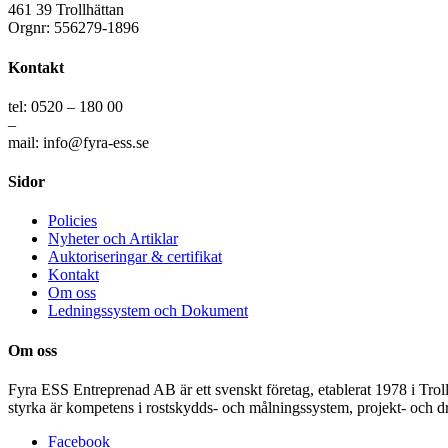
461 39 Trollhättan
Orgnr: 556279-1896
Kontakt
tel: 0520 – 180 00
–
mail: info@fyra-ess.se
Sidor
Policies
Nyheter och Artiklar
Auktoriseringar & certifikat
Kontakt
Om oss
Ledningssystem och Dokument
Om oss
Fyra ESS Entreprenad AB är ett svenskt företag, etablerat 1978 i Trol
styrka är kompetens i rostskydds- och målningssystem, projekt- och dr
Facebook