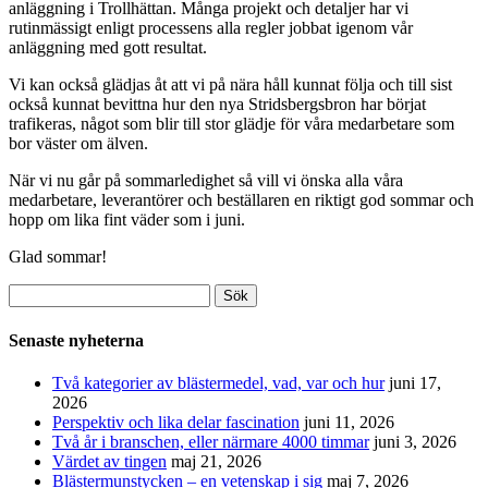
anläggning i Trollhättan. Många projekt och detaljer har vi
rutinmässigt enligt processens alla regler jobbat igenom vår
anläggning med gott resultat.
Vi kan också glädjas åt att vi på nära håll kunnat följa och till sist
också kunnat bevittna hur den nya Stridsbergsbron har börjat
trafikeras, något som blir till stor glädje för våra medarbetare som
bor väster om älven.
När vi nu går på sommarledighet så vill vi önska alla våra
medarbetare, leverantörer och beställaren en riktigt god sommar och
hopp om lika fint väder som i juni.
Glad sommar!
Sök
efter:
Senaste nyheterna
Två kategorier av blästermedel, vad, var och hur
juni 17,
2026
Perspektiv och lika delar fascination
juni 11, 2026
Två år i branschen, eller närmare 4000 timmar
juni 3, 2026
Värdet av tingen
maj 21, 2026
Blästermunstycken – en vetenskap i sig
maj 7, 2026