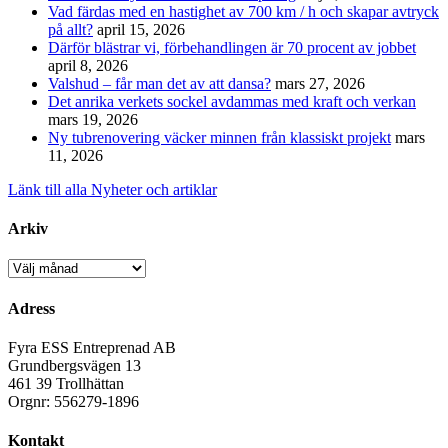
Vad färdas med en hastighet av 700 km / h och skapar avtryck
på allt?
april 15, 2026
Därför blästrar vi, förbehandlingen är 70 procent av jobbet
april 8, 2026
Valshud – får man det av att dansa?
mars 27, 2026
Det anrika verkets sockel avdammas med kraft och verkan
mars 19, 2026
Ny tubrenovering väcker minnen från klassiskt projekt
mars
11, 2026
Länk till alla Nyheter och artiklar
Arkiv
Arkiv
Adress
Fyra ESS Entreprenad AB
Grundbergsvägen 13
461 39 Trollhättan
Orgnr: 556279-1896
Kontakt