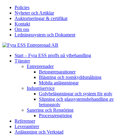
Policies
Nyheter och Artiklar
Auktoriseringar & certifikat
Kontakt
Om oss
Ledningssystem och Dokument
Start – Fyra ESS proffs på ytbehandling
Tjänster
Entreprenader
Betongreparationer
Blästring och rostskyddsmålning
Mobila anläggningar
Industriservice
Golvbeläggningar och system för golv
Slipning och glassystemsbehandling av
betonggolv
Sanering och Rengöring
Processrengöring
Referenser
Leverantörer
Anläggning och Verkstad