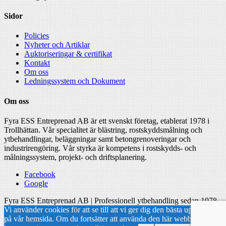
Sidor
Policies
Nyheter och Artiklar
Auktoriseringar & certifikat
Kontakt
Om oss
Ledningssystem och Dokument
Om oss
Fyra ESS Entreprenad AB är ett svenskt företag, etablerat 1978 i
Trollhättan. Vår specialitet är blästring, rostskyddsmålning och
ytbehandlingar, beläggningar samt betongrenoveringar och
industrirengöring. Vår styrka är kompetens i rostskydds- och
målningssystem, projekt- och driftsplanering.
Facebook
Google
Fyra ESS Entreprenad AB | Professionell ytbehandling sedan 1978
Vi använder cookies för att se till att vi ger dig den bästa upplevelsen
på vår hemsida. Om du fortsätter att använda den här webbplatsen