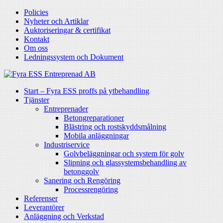
Policies
Nyheter och Artiklar
Auktoriseringar & certifikat
Kontakt
Om oss
Ledningssystem och Dokument
Start – Fyra ESS proffs på ytbehandling
Tjänster
Entreprenader
Betongreparationer
Blästring och rostskyddsmålning
Mobila anläggningar
Industriservice
Golvbeläggningar och system för golv
Slipning och glassystemsbehandling av
betonggolv
Sanering och Rengöring
Processrengöring
Referenser
Leverantörer
Anläggning och Verkstad