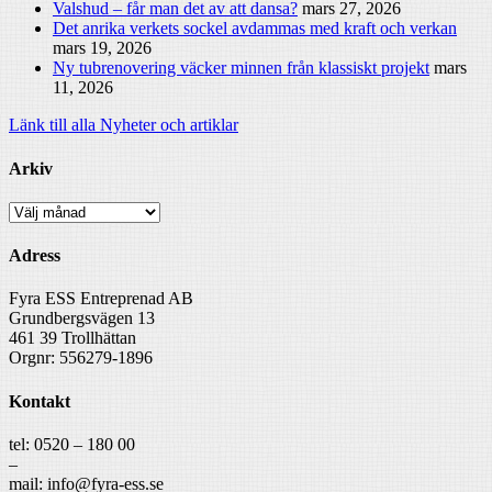
Valshud – får man det av att dansa?
mars 27, 2026
Det anrika verkets sockel avdammas med kraft och verkan
mars 19, 2026
Ny tubrenovering väcker minnen från klassiskt projekt
mars
11, 2026
Länk till alla Nyheter och artiklar
Arkiv
Arkiv
Adress
Fyra ESS Entreprenad AB
Grundbergsvägen 13
461 39 Trollhättan
Orgnr: 556279-1896
Kontakt
tel: 0520 – 180 00
–
mail: info@fyra-ess.se