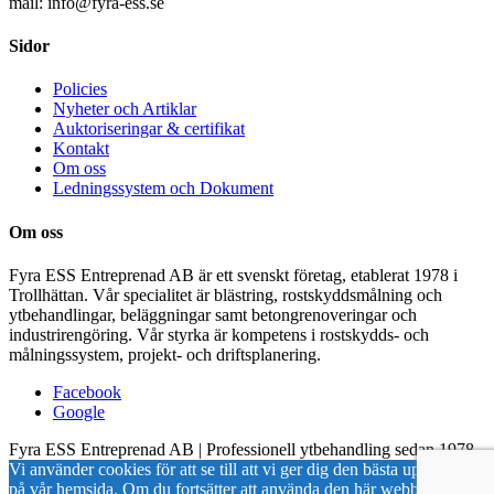
mail: info@fyra-ess.se
Sidor
Policies
Nyheter och Artiklar
Auktoriseringar & certifikat
Kontakt
Om oss
Ledningssystem och Dokument
Om oss
Fyra ESS Entreprenad AB är ett svenskt företag, etablerat 1978 i
Trollhättan. Vår specialitet är blästring, rostskyddsmålning och
ytbehandlingar, beläggningar samt betongrenoveringar och
industrirengöring. Vår styrka är kompetens i rostskydds- och
målningssystem, projekt- och driftsplanering.
Facebook
Google
Fyra ESS Entreprenad AB | Professionell ytbehandling sedan 1978
Vi använder cookies för att se till att vi ger dig den bästa upplevelsen
på vår hemsida. Om du fortsätter att använda den här webbplatsen