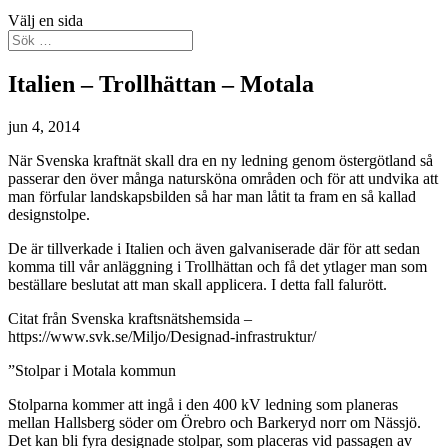
Välj en sida
Italien – Trollhättan – Motala
jun 4, 2014
När Svenska kraftnät skall dra en ny ledning genom östergötland så
passerar den över många natursköna områden och för att undvika att
man förfular landskapsbilden så har man låtit ta fram en så kallad
designstolpe.
De är tillverkade i Italien och även galvaniserade där för att sedan
komma till vår anläggning i Trollhättan och få det ytlager man som
beställare beslutat att man skall applicera. I detta fall falurött.
Citat från Svenska kraftsnätshemsida –
https://www.svk.se/Miljo/Designad-infrastruktur/
”Stolpar i Motala kommun
Stolparna kommer att ingå i den 400 kV ledning som planeras
mellan Hallsberg söder om Örebro och Barkeryd norr om Nässjö.
Det kan bli fyra designade stolpar, som placeras vid passagen av