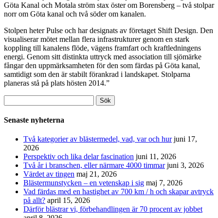
Göta Kanal och Motala ström stax öster om Borensberg – två stolpar
norr om Göta kanal och två söder om kanalen.
Stolpen heter Pulse och har designats av företaget Shift Design. Den
visualiserar mötet mellan flera infrastrukturer genom en stark
koppling till kanalens flöde, vägens framfart och kraftledningens
energi. Genom sitt distinkta uttryck med association till sjömärke
fångar den uppmärksamheten för den som färdas på Göta kanal,
samtidigt som den är stabilt förankrad i landskapet. Stolparna
planeras stå på plats hösten 2014.”
Sök
efter:
Senaste nyheterna
Två kategorier av blästermedel, vad, var och hur
juni 17,
2026
Perspektiv och lika delar fascination
juni 11, 2026
Två år i branschen, eller närmare 4000 timmar
juni 3, 2026
Värdet av tingen
maj 21, 2026
Blästermunstycken – en vetenskap i sig
maj 7, 2026
Vad färdas med en hastighet av 700 km / h och skapar avtryck
på allt?
april 15, 2026
Därför blästrar vi, förbehandlingen är 70 procent av jobbet
april 8, 2026