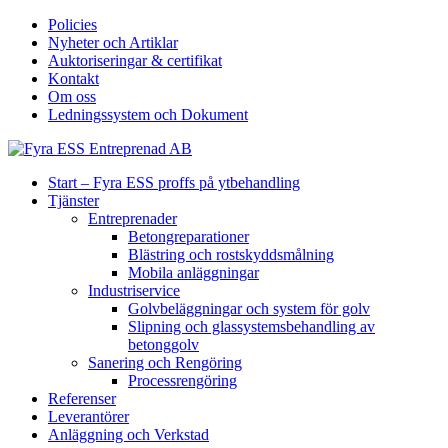
Policies
Nyheter och Artiklar
Auktoriseringar & certifikat
Kontakt
Om oss
Ledningssystem och Dokument
Start – Fyra ESS proffs på ytbehandling
Tjänster
Entreprenader
Betongreparationer
Blästring och rostskyddsmålning
Mobila anläggningar
Industriservice
Golvbeläggningar och system för golv
Slipning och glassystemsbehandling av
betonggolv
Sanering och Rengöring
Processrengöring
Referenser
Leverantörer
Anläggning och Verkstad