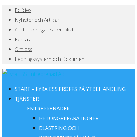
Policies
Nyheter och Artiklar
Auktoriseringar & certifikat
Kontakt
Om oss
Ledningssystem och Dokument
START – FYRA ESS PROFFS PÅ YTBEHANDLING
TJÄNSTER
ENTREPRENADER
BETONGREPARATIONER
BLÄSTRING OCH