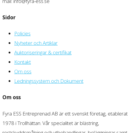
mail: info@fyra-ess.se
Sidor
Policies
Nyheter och Artiklar
Auktoriseringar & certifikat
Kontakt
Om oss
Ledningssystem och Dokument
Om oss
Fyra ESS Entreprenad AB är ett svenskt företag, etablerat
1978 i Trollhättan. Vår specialitet är blästring,
rostskyddsmålning och ytbehandlingar, beläggningar samt