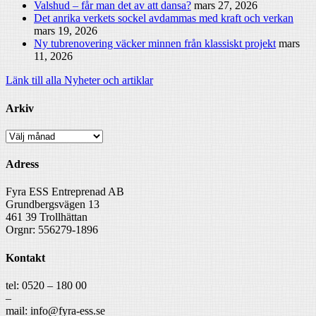
Valshud – får man det av att dansa?
mars 27, 2026
Det anrika verkets sockel avdammas med kraft och verkan
mars 19, 2026
Ny tubrenovering väcker minnen från klassiskt projekt
mars
11, 2026
Länk till alla Nyheter och artiklar
Arkiv
Arkiv
Adress
Fyra ESS Entreprenad AB
Grundbergsvägen 13
461 39 Trollhättan
Orgnr: 556279-1896
Kontakt
tel: 0520 – 180 00
–
mail: info@fyra-ess.se