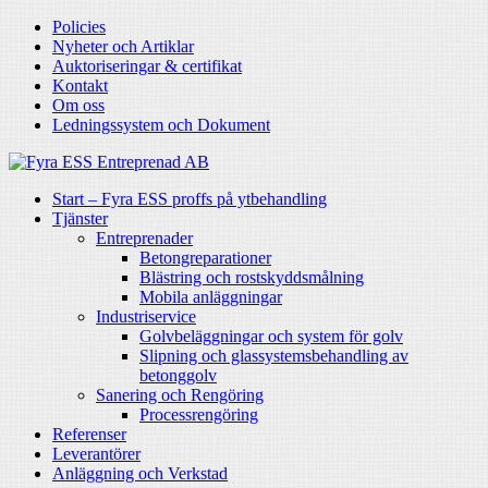
Policies
Nyheter och Artiklar
Auktoriseringar & certifikat
Kontakt
Om oss
Ledningssystem och Dokument
Start – Fyra ESS proffs på ytbehandling
Tjänster
Entreprenader
Betongreparationer
Blästring och rostskyddsmålning
Mobila anläggningar
Industriservice
Golvbeläggningar och system för golv
Slipning och glassystemsbehandling av
betonggolv
Sanering och Rengöring
Processrengöring
Referenser
Leverantörer
Anläggning och Verkstad