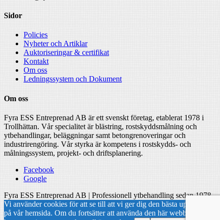
Sidor
Policies
Nyheter och Artiklar
Auktoriseringar & certifikat
Kontakt
Om oss
Ledningssystem och Dokument
Om oss
Fyra ESS Entreprenad AB är ett svenskt företag, etablerat 1978 i
Trollhättan. Vår specialitet är blästring, rostskyddsmålning och
ytbehandlingar, beläggningar samt betongrenoveringar och
industrirengöring. Vår styrka är kompetens i rostskydds- och
målningssystem, projekt- och driftsplanering.
Facebook
Google
Fyra ESS Entreprenad AB | Professionell ytbehandling sedan 1978
Vi använder cookies för att se till att vi ger dig den bästa upplevelsen
på vår hemsida. Om du fortsätter att använda den här webbplatsen