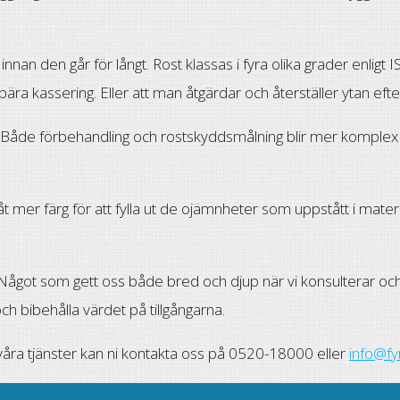
nnan den går för långt. Rost klassas i fyra olika grader enligt
ebära kassering. Eller att man åtgärdar och återställer ytan eft
g. Både förbehandling och rostskyddsmålning blir mer komple
åt mer färg för att fylla ut de ojämnheter som uppstått i mater
Något som gett oss både bred och djup när vi konsulterar och
och bibehålla värdet på tillgångarna.
våra tjänster kan ni kontakta oss på 0520-18000 eller
info@fy