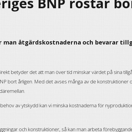
riges BNP rostar bo
r man åtgärdskostnaderna och bevarar til
Direkt betyder det att man över tid minskar värdet på sina tillgå
s BNP bort årligen. Med det avses många av de konstruktioner 
 däremellan.
lt behov av ytskydd kan vi minska kostnaderna för nyproduktion 
äggningar och konstruktioner, så kan man arbeta förebyggan