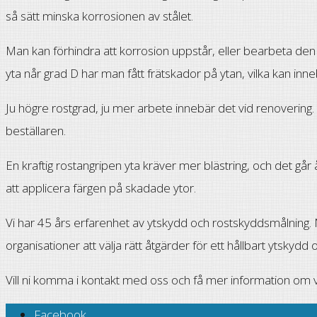
så sätt minska korrosionen av stålet.
Man kan förhindra att korrosion uppstår, eller bearbeta den i
yta når grad D har man fått frätskador på ytan, vilka kan inn
Ju högre rostgrad, ju mer arbete innebär det vid renoverin
beställaren.
En kraftig rostangripen yta kräver mer blästring, och det går 
att applicera färgen på skadade ytor.
Vi har 45 års erfarenhet av ytskydd och rostskyddsmålning. 
organisationer att välja rätt åtgärder för ett hållbart ytskydd 
Vill ni komma i kontakt med oss och få mer information om 
Facebook