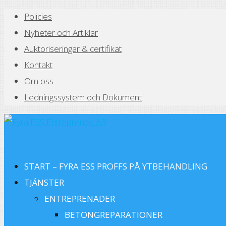
Policies
Nyheter och Artiklar
Auktoriseringar & certifikat
Kontakt
Om oss
Ledningssystem och Dokument
START – FYRA ESS PROFFS PÅ YTBEHANDLING
TJÄNSTER
ENTREPRENADER
BETONGREPARATIONER