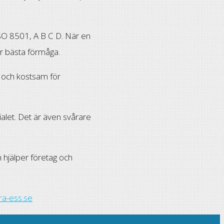
 ISO 8501, A B C D. När en
er bästa förmåga.
x och kostsam för
ialet. Det är även svårare
 hjälper företag och
ra-ess.se