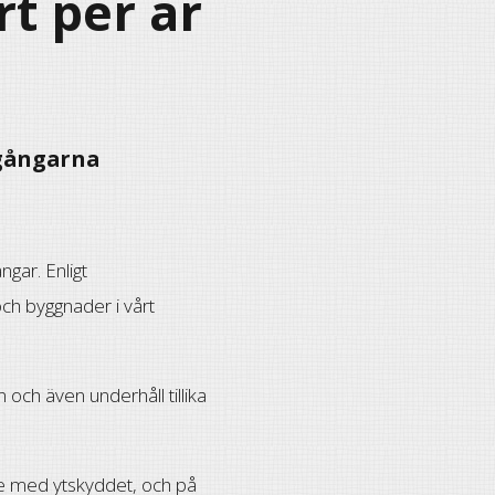
rt per år
lgångarna
ngar. Enligt
och byggnader i vårt
och även underhåll tillika
de med ytskyddet, och på