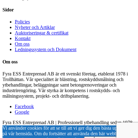
Sidor
Policies
Nyheter och Artiklar
Auktoriseringar & certifikat
Kontakt
Om oss
Ledningssystem och Dokument
Om oss
Fyra ESS Entreprenad AB är ett svenskt företag, etablerat 1978 i
Trollhättan. Vår specialitet är blästring, rostskyddsmålning och
ytbehandlingar, beläggningar samt betongrenoveringar och
industrirengöring. Vår styrka är kompetens i rostskydds- och
målningssystem, projekt- och driftsplanering.
Facebook
Google
Fyra ESS Entreprenad AB | Professionell ytbehandling sedan 1978
Vi använder cookies för att se till att vi ger dig den bästa upplevelsen
på vår hemsida. Om du fortsätter att använda den här webbplatsen