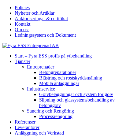
Policies
Nyheter och Artiklar
Auktoriseringar & certifikat
Kontakt
Om oss
Ledningssystem och Dokument
Start – Fyra ESS proffs på ytbehandling
Tjänster
Entreprenader
Betongreparationer
Blästring och rostskyddsmålning
Mobila anläggningar
Industriservice
Golvbeläggningar och system för golv
Slipning och glassystemsbehandling av
betonggolv
Sanering och Rengöring
Processrengöring
Referenser
Leverantörer
Anläggning och Verkstad