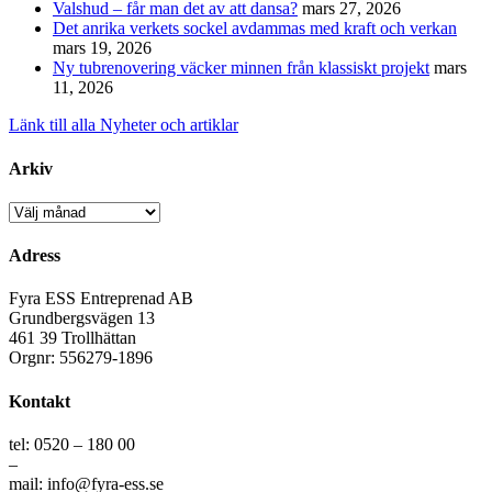
Valshud – får man det av att dansa?
mars 27, 2026
Det anrika verkets sockel avdammas med kraft och verkan
mars 19, 2026
Ny tubrenovering väcker minnen från klassiskt projekt
mars
11, 2026
Länk till alla Nyheter och artiklar
Arkiv
Arkiv
Adress
Fyra ESS Entreprenad AB
Grundbergsvägen 13
461 39 Trollhättan
Orgnr: 556279-1896
Kontakt
tel: 0520 – 180 00
–
mail: info@fyra-ess.se