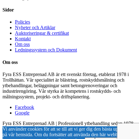
Sidor
Policies
Nyheter och Artiklar
Auktoriseringar & certifikat
Kontakt
Om oss
Ledningssystem och Dokument
Om oss
Fyra ESS Entreprenad AB är ett svenskt företag, etablerat 1978 i
Trollhättan. Vår specialitet är blästring, rostskyddsmålning och
ytbehandlingar, beläggningar samt betongrenoveringar och
industrirengöring. Vår styrka är kompetens i rostskydds- och
målningssystem, projekt- och driftsplanering.
Facebook
Google
Fyra ESS Entreprenad AB | Professionell ytbehandling sedan 1978
Vi använder cookies för att se till att vi ger dig den bästa upplevelsen
på vår hemsida. Om du fortsätter att använda den här webbplatsen