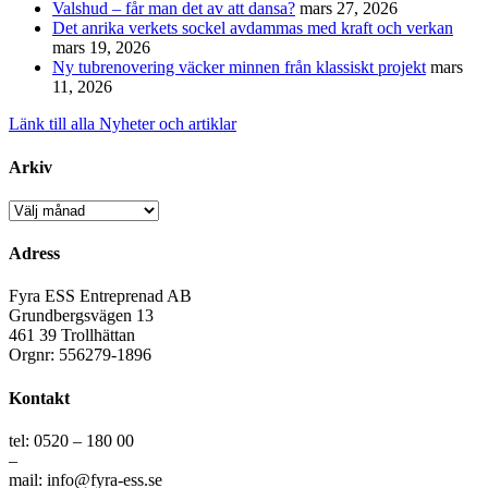
Valshud – får man det av att dansa?
mars 27, 2026
Det anrika verkets sockel avdammas med kraft och verkan
mars 19, 2026
Ny tubrenovering väcker minnen från klassiskt projekt
mars
11, 2026
Länk till alla Nyheter och artiklar
Arkiv
Arkiv
Adress
Fyra ESS Entreprenad AB
Grundbergsvägen 13
461 39 Trollhättan
Orgnr: 556279-1896
Kontakt
tel: 0520 – 180 00
–
mail: info@fyra-ess.se