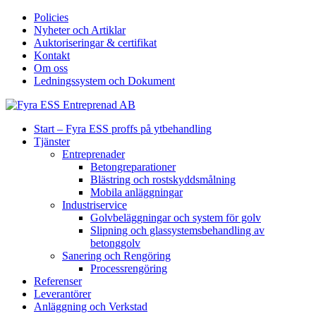
Policies
Nyheter och Artiklar
Auktoriseringar & certifikat
Kontakt
Om oss
Ledningssystem och Dokument
Start – Fyra ESS proffs på ytbehandling
Tjänster
Entreprenader
Betongreparationer
Blästring och rostskyddsmålning
Mobila anläggningar
Industriservice
Golvbeläggningar och system för golv
Slipning och glassystemsbehandling av
betonggolv
Sanering och Rengöring
Processrengöring
Referenser
Leverantörer
Anläggning och Verkstad