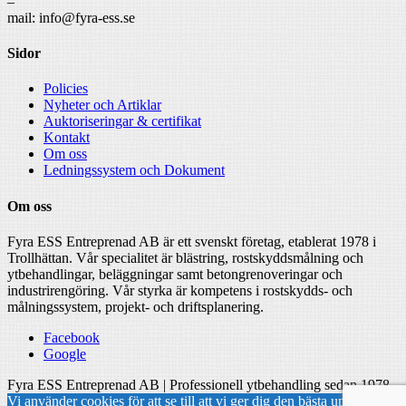
–
mail: info@fyra-ess.se
Sidor
Policies
Nyheter och Artiklar
Auktoriseringar & certifikat
Kontakt
Om oss
Ledningssystem och Dokument
Om oss
Fyra ESS Entreprenad AB är ett svenskt företag, etablerat 1978 i
Trollhättan. Vår specialitet är blästring, rostskyddsmålning och
ytbehandlingar, beläggningar samt betongrenoveringar och
industrirengöring. Vår styrka är kompetens i rostskydds- och
målningssystem, projekt- och driftsplanering.
Facebook
Google
Fyra ESS Entreprenad AB | Professionell ytbehandling sedan 1978
Vi använder cookies för att se till att vi ger dig den bästa upplevelsen