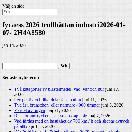
Välj en sida
fyraess 2026 trollhättan industri2026-01-
07- 2H4A8580
jan 14, 2026
Sök
efter:
Senaste nyheterna
Två kategorier av blästermedel, vad, var och hur
juni 17,
2026
Perspektiv och lika delar fascination
juni 11, 2026
Två år i branschen, eller närmare 4000 timmar
juni 3, 2026
Värdet av tingen
maj 21, 2026
Blästermunstycken – en vetenskap i sig
maj 7, 2026
Vad färdas med en hastighet av 700 km / h och skapar avtryck
på allt?
april 15, 2026
Därför blästrar vi, förbehandlingen är 70 procent av jobbet