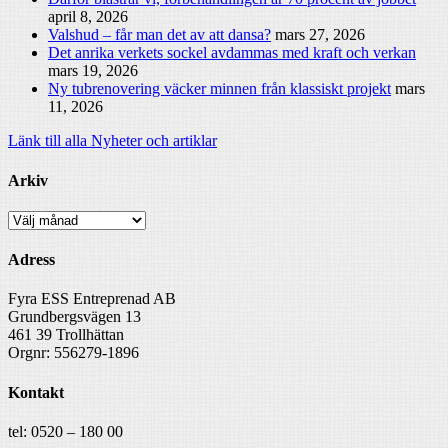
april 8, 2026
Valshud – får man det av att dansa?
mars 27, 2026
Det anrika verkets sockel avdammas med kraft och verkan
mars 19, 2026
Ny tubrenovering väcker minnen från klassiskt projekt
mars
11, 2026
Länk till alla Nyheter och artiklar
Arkiv
Arkiv
Adress
Fyra ESS Entreprenad AB
Grundbergsvägen 13
461 39 Trollhättan
Orgnr: 556279-1896
Kontakt
tel: 0520 – 180 00