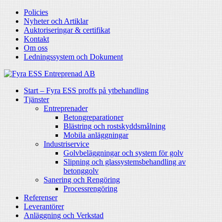
Policies
Nyheter och Artiklar
Auktoriseringar & certifikat
Kontakt
Om oss
Ledningssystem och Dokument
Start – Fyra ESS proffs på ytbehandling
Tjänster
Entreprenader
Betongreparationer
Blästring och rostskyddsmålning
Mobila anläggningar
Industriservice
Golvbeläggningar och system för golv
Slipning och glassystemsbehandling av
betonggolv
Sanering och Rengöring
Processrengöring
Referenser
Leverantörer
Anläggning och Verkstad