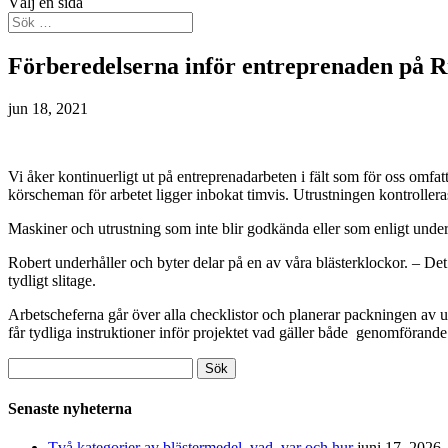
Välj en sida
Förberedelserna inför entreprenaden på R
jun 18, 2021
Vi åker kontinuerligt ut på entreprenadarbeten i fält som för oss omf
körscheman för arbetet ligger inbokat timvis. Utrustningen kontrolleras
Maskiner och utrustning som inte blir godkända eller som enligt under
Robert underhåller och byter delar på en av våra blästerklockor. – De
tydligt slitage.
Arbetscheferna går över alla checklistor och planerar packningen av utr
får tydliga instruktioner inför projektet vad gäller både genomförande
Sök
efter:
Senaste nyheterna
Två kategorier av blästermedel, vad, var och hur
juni 17, 2026