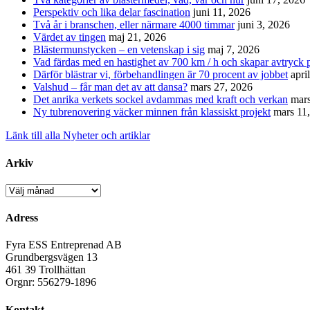
Perspektiv och lika delar fascination
juni 11, 2026
Två år i branschen, eller närmare 4000 timmar
juni 3, 2026
Värdet av tingen
maj 21, 2026
Blästermunstycken – en vetenskap i sig
maj 7, 2026
Vad färdas med en hastighet av 700 km / h och skapar avtryck p
Därför blästrar vi, förbehandlingen är 70 procent av jobbet
apri
Valshud – får man det av att dansa?
mars 27, 2026
Det anrika verkets sockel avdammas med kraft och verkan
mars
Ny tubrenovering väcker minnen från klassiskt projekt
mars 11
Länk till alla Nyheter och artiklar
Arkiv
Arkiv
Adress
Fyra ESS Entreprenad AB
Grundbergsvägen 13
461 39 Trollhättan
Orgnr: 556279-1896
Kontakt