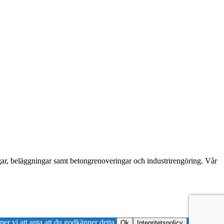
ngar, beläggningar samt betongrenoveringar och industrirengöring. Vår
er vi att anta att du godkänner detta.
Ok
Integritetspolicy