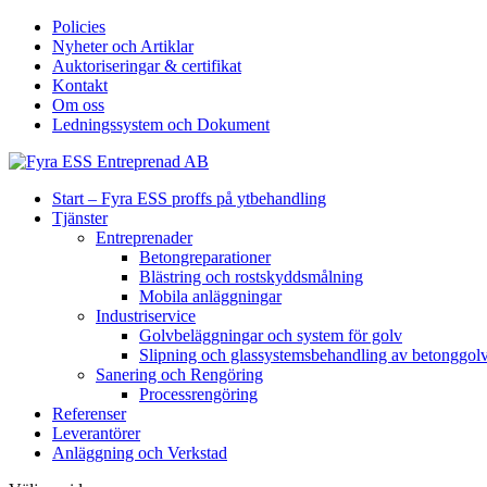
Policies
Nyheter och Artiklar
Auktoriseringar & certifikat
Kontakt
Om oss
Ledningssystem och Dokument
Start – Fyra ESS proffs på ytbehandling
Tjänster
Entreprenader
Betongreparationer
Blästring och rostskyddsmålning
Mobila anläggningar
Industriservice
Golvbeläggningar och system för golv
Slipning och glassystemsbehandling av betonggol
Sanering och Rengöring
Processrengöring
Referenser
Leverantörer
Anläggning och Verkstad