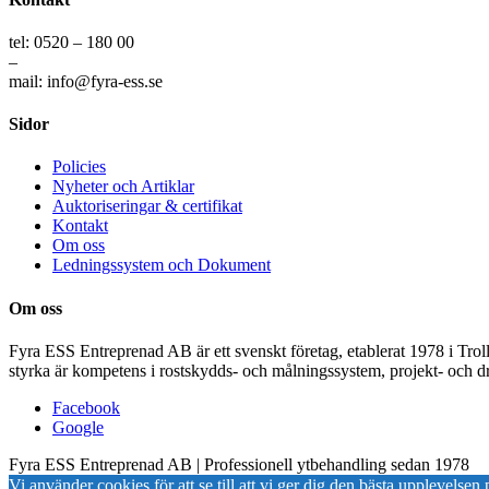
tel: 0520 – 180 00
–
mail: info@fyra-ess.se
Sidor
Policies
Nyheter och Artiklar
Auktoriseringar & certifikat
Kontakt
Om oss
Ledningssystem och Dokument
Om oss
Fyra ESS Entreprenad AB är ett svenskt företag, etablerat 1978 i Trol
styrka är kompetens i rostskydds- och målningssystem, projekt- och dr
Facebook
Google
Fyra ESS Entreprenad AB | Professionell ytbehandling sedan 1978
Vi använder cookies för att se till att vi ger dig den bästa upplevels