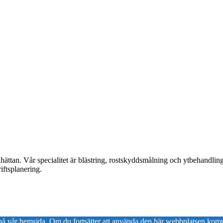
lhättan. Vår specialitet är blästring, rostskyddsmålning och ytbehandli
iftsplanering.
en på vår hemsida. Om du fortsätter att använda den här webbplatsen komm