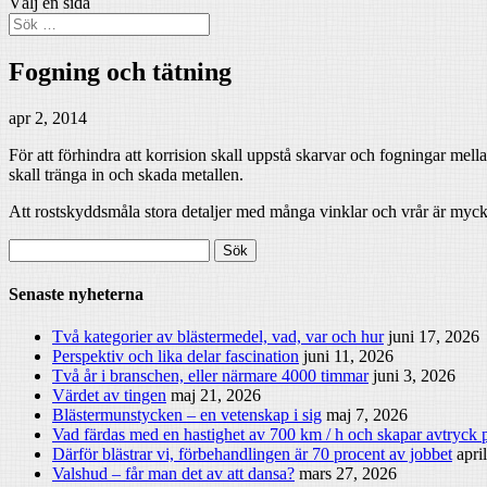
Välj en sida
Fogning och tätning
apr 2, 2014
För att förhindra att korrision skall uppstå skarvar och fogningar mell
skall tränga in och skada metallen.
Att rostskyddsmåla stora detaljer med många vinklar och vrår är mycke
Sök
efter:
Senaste nyheterna
Två kategorier av blästermedel, vad, var och hur
juni 17, 2026
Perspektiv och lika delar fascination
juni 11, 2026
Två år i branschen, eller närmare 4000 timmar
juni 3, 2026
Värdet av tingen
maj 21, 2026
Blästermunstycken – en vetenskap i sig
maj 7, 2026
Vad färdas med en hastighet av 700 km / h och skapar avtryck p
Därför blästrar vi, förbehandlingen är 70 procent av jobbet
apri
Valshud – får man det av att dansa?
mars 27, 2026