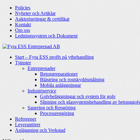
Policies
Nyheter och Artiklar
Auktoriseringar & certifikat
Kontakt
Om oss
Ledningssystem och Dokument
Start – Fyra ESS proffs på ytbehandling
Tjänster
Entreprenader
Betongreparationer
Blästring och rostskyddsmålning
Mobila anläggningar
Industriservice
Golvbeläggningar och system för golv
Slipning och glassystemsbehandling av betonggol
Sanering och Rengöring
Processrengöring
Referenser
Leverantörer
Anläggning och Verkstad