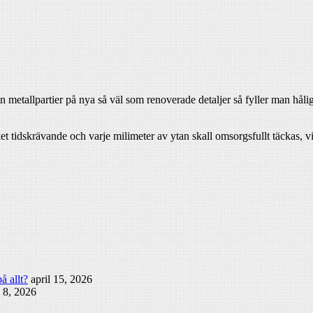
an metallpartier på nya så väl som renoverade detaljer så fyller man håli
t tidskrävande och varje milimeter av ytan skall omsorgsfullt täckas, v
å allt?
april 15, 2026
l 8, 2026