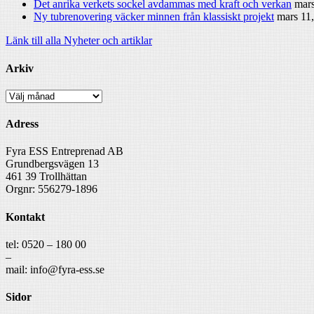
Det anrika verkets sockel avdammas med kraft och verkan
mars
Ny tubrenovering väcker minnen från klassiskt projekt
mars 11
Länk till alla Nyheter och artiklar
Arkiv
Arkiv
Adress
Fyra ESS Entreprenad AB
Grundbergsvägen 13
461 39 Trollhättan
Orgnr: 556279-1896
Kontakt
tel: 0520 – 180 00
–
mail: info@fyra-ess.se
Sidor