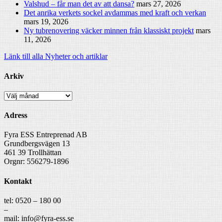
Valshud – får man det av att dansa?
mars 27, 2026
Det anrika verkets sockel avdammas med kraft och verkan
mars 19, 2026
Ny tubrenovering väcker minnen från klassiskt projekt
mars
11, 2026
Länk till alla Nyheter och artiklar
Arkiv
Arkiv
Adress
Fyra ESS Entreprenad AB
Grundbergsvägen 13
461 39 Trollhättan
Orgnr: 556279-1896
Kontakt
tel: 0520 – 180 00
–
mail: info@fyra-ess.se