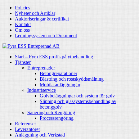
Policies
Nyheter och Artiklar
Auktoriseringar & certifikat
Kontakt
Om oss
Ledningssystem och Dokument
Start – Fyra ESS proffs på ytbehandling
Tjänster
Entreprenader
Betongreparationer
Blästring och rostskyddsmålning
Mobila anläggningar
Industriservice
Golvbeläggningar och system för golv
Slipning och glassystemsbehandling av
betonggolv
Sanering och Rengöring
Processrengöring
Referenser
Leverantörer
Anläggning och Verkstad