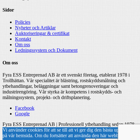
Sidor
Policies
Nyheter och Artiklar
Auktoriseringar & certifikat
Kontakt
Om oss
Ledningssystem och Dokument
Om oss
Fyra ESS Entreprenad AB är ett svenskt företag, etablerat 1978 i
Trollhättan. Vår specialitet är blästring, rostskyddsmålning och
ytbehandlingar, beläggningar samt betongrenoveringar och
industrirengöring. Vår styrka är kompetens i rostskydds- och
målningssystem, projekt- och driftsplanering.
Facebook
Google
Fyra ESS Entreprenad AB | Professionell ytbehandling sedan 1978
Vi använder cookies för att se till att vi ger dig den bästa upplevelsen
på vår hemsida. Om du fortsätter att använda den här webbplatsen