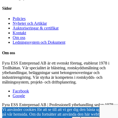
Sidor
Policies
Nyheter och Artiklar
Auktoriseringar & certifikat
Kontakt
Om oss
Ledningssystem och Dokument
Om oss
Fyra ESS Entreprenad AB är ett svenskt företag, etablerat 1978 i
Trollhättan. Vår specialitet är blästring, rostskyddsmålning och
ytbehandlingar, beläggningar samt betongrenoveringar och
industrirengöring. Vår styrka är kompetens i rostskydds- och
målningssystem, projekt- och driftsplanering.
Facebook
Google
Fyra ESS Entreprenad AB | Professionell ytbehandling sedan 1978
Vi använder cookies för att se till att vi ger dig den bästa upplevelsen
på vår hemsida. Om du fortsätter att använda den här webbplatsen