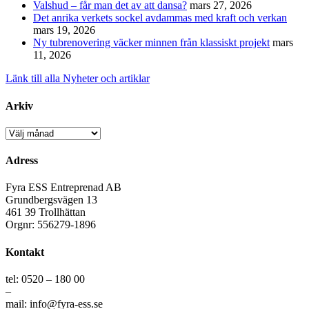
Valshud – får man det av att dansa?
mars 27, 2026
Det anrika verkets sockel avdammas med kraft och verkan
mars 19, 2026
Ny tubrenovering väcker minnen från klassiskt projekt
mars
11, 2026
Länk till alla Nyheter och artiklar
Arkiv
Arkiv
Adress
Fyra ESS Entreprenad AB
Grundbergsvägen 13
461 39 Trollhättan
Orgnr: 556279-1896
Kontakt
tel: 0520 – 180 00
–
mail: info@fyra-ess.se