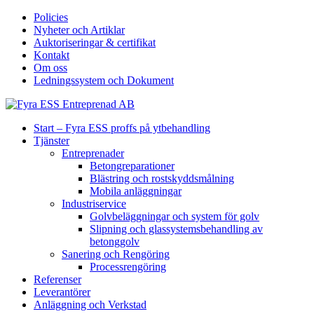
Policies
Nyheter och Artiklar
Auktoriseringar & certifikat
Kontakt
Om oss
Ledningssystem och Dokument
Start – Fyra ESS proffs på ytbehandling
Tjänster
Entreprenader
Betongreparationer
Blästring och rostskyddsmålning
Mobila anläggningar
Industriservice
Golvbeläggningar och system för golv
Slipning och glassystemsbehandling av
betonggolv
Sanering och Rengöring
Processrengöring
Referenser
Leverantörer
Anläggning och Verkstad