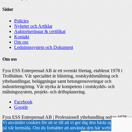
Sidor
Policies
Nyheter och Artiklar
Auktoriseringar & certifikat
Kontakt
Om oss
Ledningssystem och Dokument
Om oss
Fyra ESS Entreprenad AB är ett svenskt företag, etablerat 1978 i
Trollhättan. Vår specialitet är blästring, rostskyddsmålning och
ytbehandlingar, beläggningar samt betongrenoveringar och
industrirengöring. Vår styrka är kompetens i rostskydds- och
målningssystem, projekt- och driftsplanering.
Facebook
Google
Fyra ESS Entreprenad AB | Professionell ytbehandling sedan 1978
Vi använder cookies för att se till att vi ger dig den bästa upplevelsen
på vår hemsida. Om du fortsätter att använda den här webbplatsen