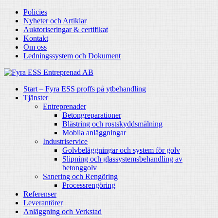
Policies
Nyheter och Artiklar
Auktoriseringar & certifikat
Kontakt
Om oss
Ledningssystem och Dokument
Start – Fyra ESS proffs på ytbehandling
Tjänster
Entreprenader
Betongreparationer
Blästring och rostskyddsmålning
Mobila anläggningar
Industriservice
Golvbeläggningar och system för golv
Slipning och glassystemsbehandling av
betonggolv
Sanering och Rengöring
Processrengöring
Referenser
Leverantörer
Anläggning och Verkstad