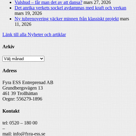
Valshud – får man det av att dansa?
mars 27, 2026
Det anrika verkets sockel avdammas med kraft och verkan
mars 19, 2026
Ny tubrenovering väcker minnen från klassiskt projekt
mars
11, 2026
Länk till alla Nyheter och artiklar
Arkiv
Arkiv
Adress
Fyra ESS Entreprenad AB
Grundbergsvägen 13
461 39 Trollhättan
Orgnr: 556279-1896
Kontakt
tel: 0520 – 180 00
–
mail: info@fyra-ess.se