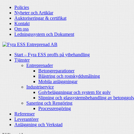
Policies
Nyheter och Artiklar
Auktoriseringar & certifikat
Kontakt
Om oss
Ledningssystem och Dokument
Start – Fyra ESS proffs på ytbehandling
Tjänster
Entreprenader
Betongreparationer
Blästring och rostskyddsmålning
Mobila anläggningar
Industriservice
Golvbeläggningar och system för golv
Slipning och glassystemsbehandling av betonggol
Sanering och Rengöring
Processrengöring
Referenser
Leverantörer
Anläggning och Verkstad