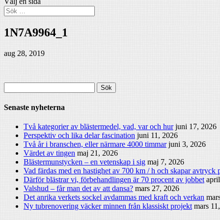
Välj en sida
1N7A9964_1
aug 28, 2019
Sök
efter:
Senaste nyheterna
Två kategorier av blästermedel, vad, var och hur
juni 17, 2026
Perspektiv och lika delar fascination
juni 11, 2026
Två år i branschen, eller närmare 4000 timmar
juni 3, 2026
Värdet av tingen
maj 21, 2026
Blästermunstycken – en vetenskap i sig
maj 7, 2026
Vad färdas med en hastighet av 700 km / h och skapar avtryck p
Därför blästrar vi, förbehandlingen är 70 procent av jobbet
apri
Valshud – får man det av att dansa?
mars 27, 2026
Det anrika verkets sockel avdammas med kraft och verkan
mars
Ny tubrenovering väcker minnen från klassiskt projekt
mars 11