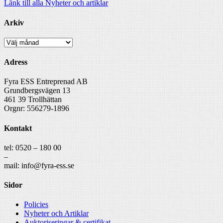
Länk till alla Nyheter och artiklar
Arkiv
Arkiv
Adress
Fyra ESS Entreprenad AB
Grundbergsvägen 13
461 39 Trollhättan
Orgnr: 556279-1896
Kontakt
tel: 0520 – 180 00
–
mail: info@fyra-ess.se
Sidor
Policies
Nyheter och Artiklar
Auktoriseringar & certifikat