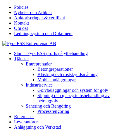
Policies
Nyheter och Artiklar
Auktoriseringar & certifikat
Kontakt
Om oss
Ledningssystem och Dokument
Start – Fyra ESS proffs på ytbehandling
Tjänster
Entreprenader
Betongreparationer
Blästring och rostskyddsmålning
Mobila anläggningar
Industriservice
Golvbeläggningar och system för golv
Slipning och glassystemsbehandling av
betonggolv
Sanering och Rengöring
Processrengöring
Referenser
Leverantörer
Anläggning och Verkstad