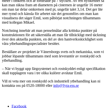
meter i omkrets och är fördelade på 7 stycken. Av ren nyfikenhet så
kan man räkna fram att diametern på cisternen är ungefär 16 meter
om man tar delar omkretsen med pi, ungefär talet 3,14. Det ger lite
mer rymd och känsla för arbetet när det genomförs om man kan
visualisera det säger Emil, som påbörjat notchningen tillsammans
med kollegan Mikael.
Notchning innebär att man penselmålar alla kritiska punkter på
konstruktionen för att säkerställa att man får tillräckligt med täckning
över den aktuella punkten, en del av den hantverksskicklighet som
våra ytbehandlingsspecialister besitter.
Beställare av projektet är Vänersborgs svets och mekaniska, som vi
jobbar löpande tillsammans med som leverantör av rostskydd och
ytbehandling.
– När vi byggt upp färgsystemet och rostskyddet enligt specifikation
skall topplagren vara i tre olika kulörer avslutar Emil.
Vill ni veta mer om rostskydd och industriell ytbehandling kan ni
kontakta oss på 0520-18000 eller
info@fyra-ess.se
Facebook