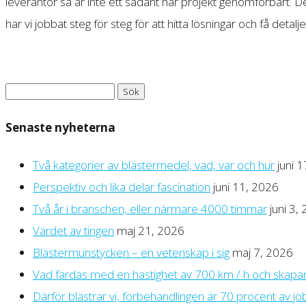
leverantör så är inte ett sådant här projekt genomförbart.
har vi jobbat steg för steg för att hitta lösningar och få detalj
Sök
efter:
Senaste nyheterna
Två kategorier av blästermedel, vad, var och hur
juni 
Perspektiv och lika delar fascination
juni 11, 2026
Två år i branschen, eller närmare 4000 timmar
juni 3,
Värdet av tingen
maj 21, 2026
Blästermunstycken – en vetenskap i sig
maj 7, 2026
Vad färdas med en hastighet av 700 km / h och skapar 
Därför blästrar vi, förbehandlingen är 70 procent av jo