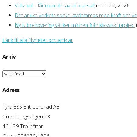
Valshud – får man det av att dansa?
mars 27, 2026
Det anrika verkets sockel avdammas med kraft och v
Ny tubrenovering väcker minnen från klassiskt projekt
Länk till alla Nyheter och artiklar
Arkiv
Arkiv
Adress
Fyra ESS Entreprenad AB
Grundbergsvägen 13
461 39 Trollhättan
Orgnr: 556279-1896