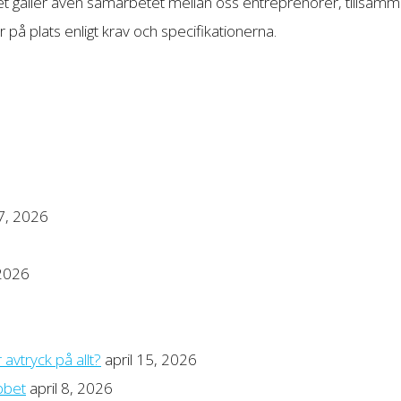
 Det gäller även samarbetet mellan oss entreprenörer, tillsa
er på plats enligt krav och specifikationerna.
17, 2026
 2026
avtryck på allt?
april 15, 2026
bbet
april 8, 2026