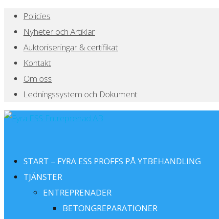
Policies
Nyheter och Artiklar
Auktoriseringar & certifikat
Kontakt
Om oss
Ledningssystem och Dokument
START – FYRA ESS PROFFS PÅ YTBEHANDLING
TJÄNSTER
ENTREPRENADER
BETONGREPARATIONER