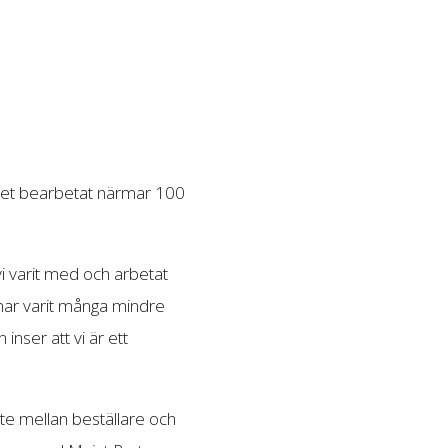
 året bearbetat närmar 100
vi varit med och arbetat
 har varit många mindre
nser att vi är ett
ete mellan beställare och