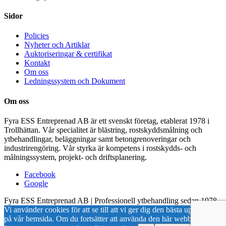
Sidor
Policies
Nyheter och Artiklar
Auktoriseringar & certifikat
Kontakt
Om oss
Ledningssystem och Dokument
Om oss
Fyra ESS Entreprenad AB är ett svenskt företag, etablerat 1978 i
Trollhättan. Vår specialitet är blästring, rostskyddsmålning och
ytbehandlingar, beläggningar samt betongrenoveringar och
industrirengöring. Vår styrka är kompetens i rostskydds- och
målningssystem, projekt- och driftsplanering.
Facebook
Google
Fyra ESS Entreprenad AB | Professionell ytbehandling sedan 1978
Vi använder cookies för att se till att vi ger dig den bästa upplevelsen
på vår hemsida. Om du fortsätter att använda den här webbplatsen