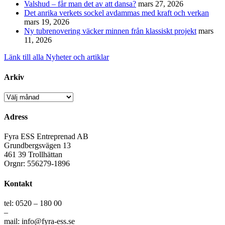
Valshud – får man det av att dansa?
mars 27, 2026
Det anrika verkets sockel avdammas med kraft och verkan
mars 19, 2026
Ny tubrenovering väcker minnen från klassiskt projekt
mars
11, 2026
Länk till alla Nyheter och artiklar
Arkiv
Arkiv
Adress
Fyra ESS Entreprenad AB
Grundbergsvägen 13
461 39 Trollhättan
Orgnr: 556279-1896
Kontakt
tel: 0520 – 180 00
–
mail: info@fyra-ess.se