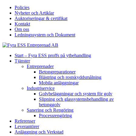
Policies
Nyheter och Artiklar
Auktoriseringar & certifikat
Kontakt
Om oss
Ledningssystem och Dokument
Start – Fyra ESS proffs på ytbehandling
Tjänster
Entreprenader
Betongreparationer
Blästring och rostskyddsmålning
Mobila anläggningar
Industriservice
Golvbeläggningar och system för golv
Slipning och glassystemsbehandling av
betonggolv
Sanering och Rengöring
Processrengöring
Referenser
Leverantörer
Anläggning och Verkstad