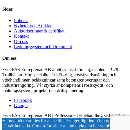
Sidor
Policies
Nyheter och Artiklar
Auktoriseringar & certifikat
Kontakt
Om oss
Ledningssystem och Dokument
Om oss
Fyra ESS Entreprenad AB är ett svenskt företag, etablerat 1978 i
Trollhättan. Vår specialitet är blästring, rostskyddsmålning och
ytbehandlingar, beläggningar samt betongrenoveringar och
industrirengöring. Vår styrka är kompetens i rostskydds- och
målningssystem, projekt- och driftsplanering.
Facebook
Google
Fyra ESS Entreprenad AB | Professionell ytbehandling sedan 1978
Vi använder cookies för att se till att vi ger dig den bästa upplevelsen
på vår hemsida. Om du fortsätter att använda den här webbplatsen