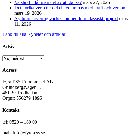
Valshud – får man det av att dansa?
mars 27, 2026
Det anrika verkets sockel avdammas med kraft och verkan
mars 19, 2026
Ny tubrenovering väcker minnen från klassiskt projekt
mars
11, 2026
Länk till alla Nyheter och artiklar
Arkiv
Arkiv
Adress
Fyra ESS Entreprenad AB
Grundbergsvägen 13
461 39 Trollhättan
Orgnr: 556279-1896
Kontakt
tel: 0520 – 180 00
–
mail: info@fyra-ess.se