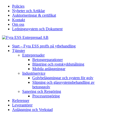
Policies
Nyheter och Artiklar
Auktoriseringar & certifikat
Kontakt
Om oss
Ledningssystem och Dokument
Start – Fyra ESS proffs på ytbehandling
Tjänster
Entreprenader
Betongreparationer
Blästring och rostskyddsmålning
Mobila anläggningar
Industriservice
Golvbeläggningar och system för golv
Slipning och glassystemsbehandling av
betonggolv
Sanering och Rengöring
Processrengöring
Referenser
Leverantörer
Anläggning och Verkstad