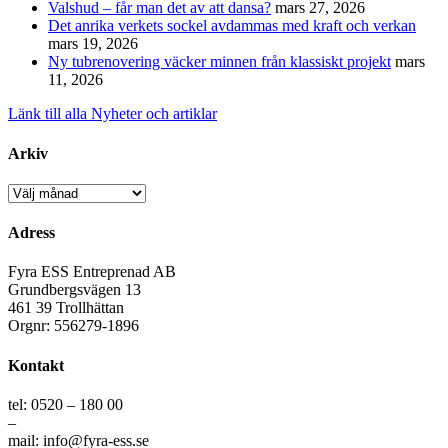
Valshud – får man det av att dansa?
mars 27, 2026
Det anrika verkets sockel avdammas med kraft och verkan
mars 19, 2026
Ny tubrenovering väcker minnen från klassiskt projekt
mars
11, 2026
Länk till alla Nyheter och artiklar
Arkiv
Arkiv
Adress
Fyra ESS Entreprenad AB
Grundbergsvägen 13
461 39 Trollhättan
Orgnr: 556279-1896
Kontakt
tel: 0520 – 180 00
–
mail: info@fyra-ess.se