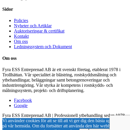
Sidor
Policies
Nyheter och Artiklar
Auktoriseringar & certifikat
Kontakt
Om oss
Ledningssystem och Dokument
Om oss
Fyra ESS Entreprenad AB är ett svenskt företag, etablerat 1978 i
Trollhättan. Vår specialitet är blästring, rostskyddsmålning och
ytbehandlingar, beläggningar samt betongrenoveringar och
industrirengöring. Vår styrka är kompetens i rostskydds- och
målningssystem, projekt- och driftsplanering.
Facebook
Google
Fyra ESS Entreprenad AB | Professionell ytbehandling sedan 1978
Vi använder cookies för att se till att vi ger dig den bästa upplevelsen
på vår hemsida. Om du fortsätter att använda den här webbplatsen