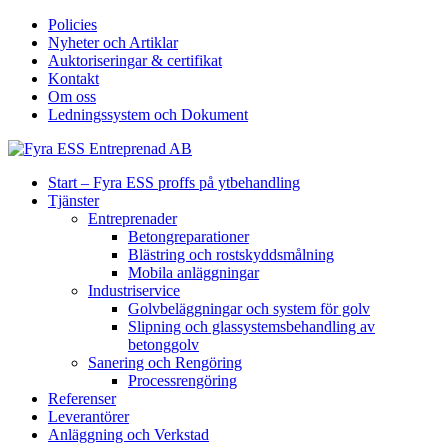
Policies
Nyheter och Artiklar
Auktoriseringar & certifikat
Kontakt
Om oss
Ledningssystem och Dokument
Start – Fyra ESS proffs på ytbehandling
Tjänster
Entreprenader
Betongreparationer
Blästring och rostskyddsmålning
Mobila anläggningar
Industriservice
Golvbeläggningar och system för golv
Slipning och glassystemsbehandling av
betonggolv
Sanering och Rengöring
Processrengöring
Referenser
Leverantörer
Anläggning och Verkstad