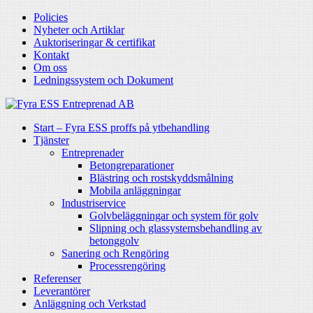
Policies
Nyheter och Artiklar
Auktoriseringar & certifikat
Kontakt
Om oss
Ledningssystem och Dokument
Start – Fyra ESS proffs på ytbehandling
Tjänster
Entreprenader
Betongreparationer
Blästring och rostskyddsmålning
Mobila anläggningar
Industriservice
Golvbeläggningar och system för golv
Slipning och glassystemsbehandling av
betonggolv
Sanering och Rengöring
Processrengöring
Referenser
Leverantörer
Anläggning och Verkstad