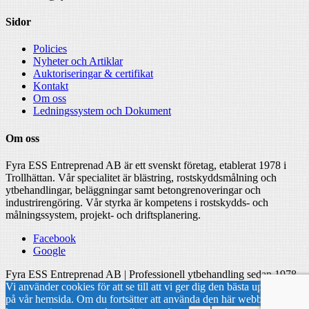
Sidor
Policies
Nyheter och Artiklar
Auktoriseringar & certifikat
Kontakt
Om oss
Ledningssystem och Dokument
Om oss
Fyra ESS Entreprenad AB är ett svenskt företag, etablerat 1978 i
Trollhättan. Vår specialitet är blästring, rostskyddsmålning och
ytbehandlingar, beläggningar samt betongrenoveringar och
industrirengöring. Vår styrka är kompetens i rostskydds- och
målningssystem, projekt- och driftsplanering.
Facebook
Google
Fyra ESS Entreprenad AB | Professionell ytbehandling sedan 1978
Vi använder cookies för att se till att vi ger dig den bästa upplevelsen
på vår hemsida. Om du fortsätter att använda den här webbplatsen