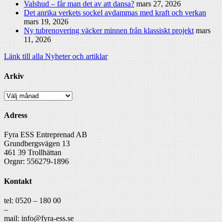
Valshud – får man det av att dansa?
mars 27, 2026
Det anrika verkets sockel avdammas med kraft och verkan
mars 19, 2026
Ny tubrenovering väcker minnen från klassiskt projekt
mars
11, 2026
Länk till alla Nyheter och artiklar
Arkiv
Arkiv
Adress
Fyra ESS Entreprenad AB
Grundbergsvägen 13
461 39 Trollhättan
Orgnr: 556279-1896
Kontakt
tel: 0520 – 180 00
–
mail: info@fyra-ess.se