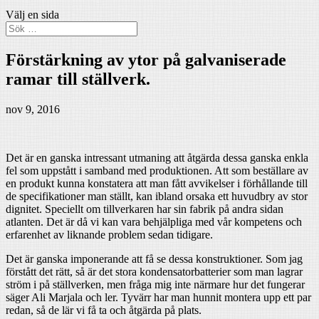
Välj en sida
Förstärkning av ytor på galvaniserade
ramar till ställverk.
nov 9, 2016
Det är en ganska intressant utmaning att åtgärda dessa ganska enkla
fel som uppstått i samband med produktionen. Att som beställare av
en produkt kunna konstatera att man fått avvikelser i förhållande till
de specifikationer man ställt, kan ibland orsaka ett huvudbry av stor
dignitet. Speciellt om tillverkaren har sin fabrik på andra sidan
atlanten. Det är då vi kan vara behjälpliga med vår kompetens och
erfarenhet av liknande problem sedan tidigare.
Det är ganska imponerande att få se dessa konstruktioner. Som jag
förstått det rätt, så är det stora kondensatorbatterier som man lagrar
ström i på ställverken, men fråga mig inte närmare hur det fungerar
säger Ali Marjala och ler. Tyvärr har man hunnit montera upp ett par
redan, så de lär vi få ta och åtgärda på plats.