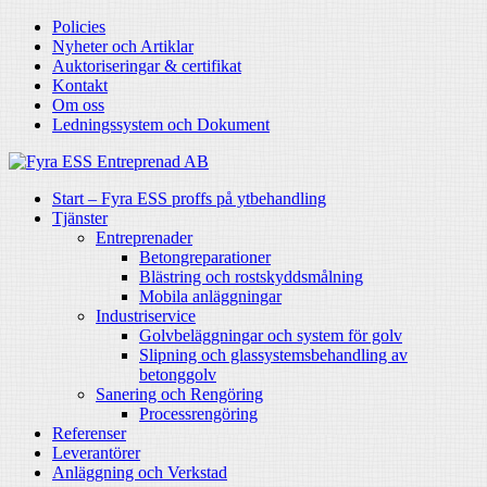
Policies
Nyheter och Artiklar
Auktoriseringar & certifikat
Kontakt
Om oss
Ledningssystem och Dokument
Start – Fyra ESS proffs på ytbehandling
Tjänster
Entreprenader
Betongreparationer
Blästring och rostskyddsmålning
Mobila anläggningar
Industriservice
Golvbeläggningar och system för golv
Slipning och glassystemsbehandling av
betonggolv
Sanering och Rengöring
Processrengöring
Referenser
Leverantörer
Anläggning och Verkstad