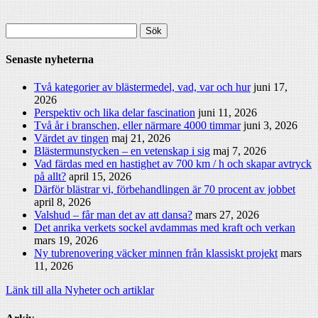
Sök
efter:
Senaste nyheterna
Två kategorier av blästermedel, vad, var och hur
juni 17,
2026
Perspektiv och lika delar fascination
juni 11, 2026
Två år i branschen, eller närmare 4000 timmar
juni 3, 2026
Värdet av tingen
maj 21, 2026
Blästermunstycken – en vetenskap i sig
maj 7, 2026
Vad färdas med en hastighet av 700 km / h och skapar avtryck
på allt?
april 15, 2026
Därför blästrar vi, förbehandlingen är 70 procent av jobbet
april 8, 2026
Valshud – får man det av att dansa?
mars 27, 2026
Det anrika verkets sockel avdammas med kraft och verkan
mars 19, 2026
Ny tubrenovering väcker minnen från klassiskt projekt
mars
11, 2026
Länk till alla Nyheter och artiklar