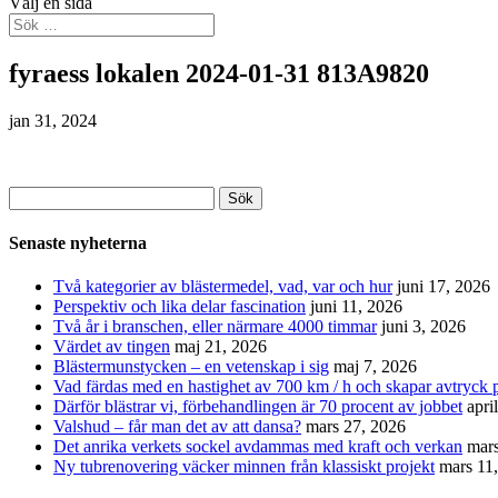
Välj en sida
fyraess lokalen 2024-01-31 813A9820
jan 31, 2024
Sök
efter:
Senaste nyheterna
Två kategorier av blästermedel, vad, var och hur
juni 17, 2026
Perspektiv och lika delar fascination
juni 11, 2026
Två år i branschen, eller närmare 4000 timmar
juni 3, 2026
Värdet av tingen
maj 21, 2026
Blästermunstycken – en vetenskap i sig
maj 7, 2026
Vad färdas med en hastighet av 700 km / h och skapar avtryck p
Därför blästrar vi, förbehandlingen är 70 procent av jobbet
apri
Valshud – får man det av att dansa?
mars 27, 2026
Det anrika verkets sockel avdammas med kraft och verkan
mars
Ny tubrenovering väcker minnen från klassiskt projekt
mars 11