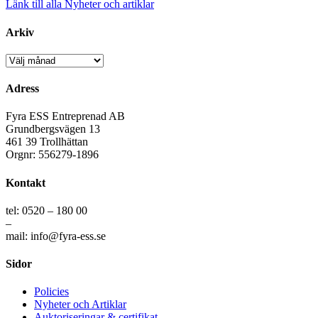
Länk till alla Nyheter och artiklar
Arkiv
Arkiv
Adress
Fyra ESS Entreprenad AB
Grundbergsvägen 13
461 39 Trollhättan
Orgnr: 556279-1896
Kontakt
tel: 0520 – 180 00
–
mail: info@fyra-ess.se
Sidor
Policies
Nyheter och Artiklar
Auktoriseringar & certifikat