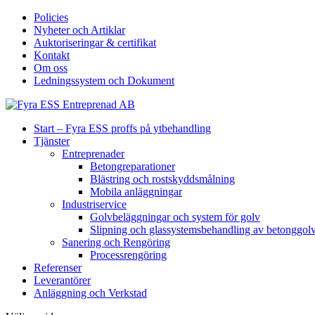
Policies
Nyheter och Artiklar
Auktoriseringar & certifikat
Kontakt
Om oss
Ledningssystem och Dokument
Start – Fyra ESS proffs på ytbehandling
Tjänster
Entreprenader
Betongreparationer
Blästring och rostskyddsmålning
Mobila anläggningar
Industriservice
Golvbeläggningar och system för golv
Slipning och glassystemsbehandling av betonggol
Sanering och Rengöring
Processrengöring
Referenser
Leverantörer
Anläggning och Verkstad