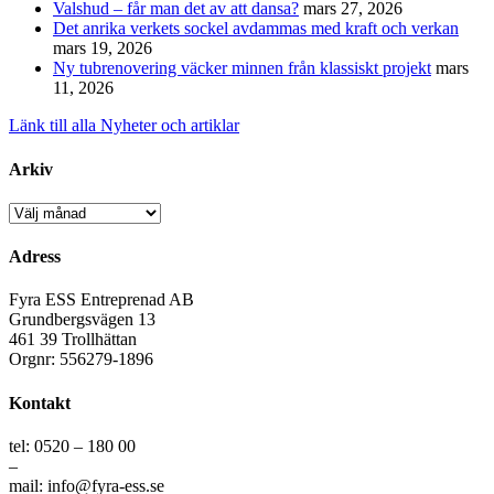
Valshud – får man det av att dansa?
mars 27, 2026
Det anrika verkets sockel avdammas med kraft och verkan
mars 19, 2026
Ny tubrenovering väcker minnen från klassiskt projekt
mars
11, 2026
Länk till alla Nyheter och artiklar
Arkiv
Arkiv
Adress
Fyra ESS Entreprenad AB
Grundbergsvägen 13
461 39 Trollhättan
Orgnr: 556279-1896
Kontakt
tel: 0520 – 180 00
–
mail: info@fyra-ess.se