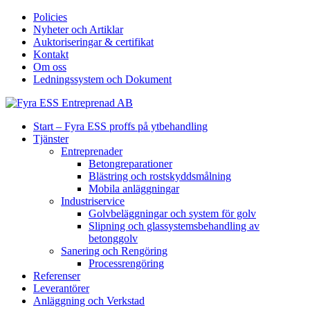
Policies
Nyheter och Artiklar
Auktoriseringar & certifikat
Kontakt
Om oss
Ledningssystem och Dokument
Start – Fyra ESS proffs på ytbehandling
Tjänster
Entreprenader
Betongreparationer
Blästring och rostskyddsmålning
Mobila anläggningar
Industriservice
Golvbeläggningar och system för golv
Slipning och glassystemsbehandling av
betonggolv
Sanering och Rengöring
Processrengöring
Referenser
Leverantörer
Anläggning och Verkstad