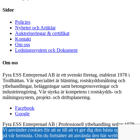
Sidor
Policies
Nyheter och Artiklar
Auktoriseringar & certifikat
Kontakt
Om oss
Ledningssystem och Dokument
Om oss
Fyra ESS Entreprenad AB är ett svenskt företag, etablerat 1978 i
Trollhättan. Vår specialitet är blästring, rostskyddsmålning och
ytbehandlingar, beläggningar samt betongrenoveringar och
industrirengöring. Vår styrka är kompetens i rostskydds- och
målningssystem, projekt- och driftsplanering.
Facebook
Google
Fyra ESS Entreprenad AB | Professionell ytbehandling sedan 1978
Vi använder cookies för att se till att vi ger dig den bästa upplevelsen
på vår hemsida. Om du fortsätter att använda den här webbplatsen