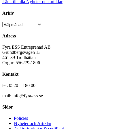
Länk till alla Nyheter och artiklar
Arkiv
Arkiv
Adress
Fyra ESS Entreprenad AB
Grundbergsvägen 13
461 39 Trollhättan
Orgnr: 556279-1896
Kontakt
tel: 0520 – 180 00
–
mail: info@fyra-ess.se
Sidor
Policies
Nyheter och Artiklar
Auktoriseringar & certifikat