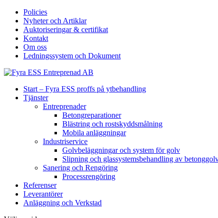
Policies
Nyheter och Artiklar
Auktoriseringar & certifikat
Kontakt
Om oss
Ledningssystem och Dokument
Start – Fyra ESS proffs på ytbehandling
Tjänster
Entreprenader
Betongreparationer
Blästring och rostskyddsmålning
Mobila anläggningar
Industriservice
Golvbeläggningar och system för golv
Slipning och glassystemsbehandling av betonggol
Sanering och Rengöring
Processrengöring
Referenser
Leverantörer
Anläggning och Verkstad