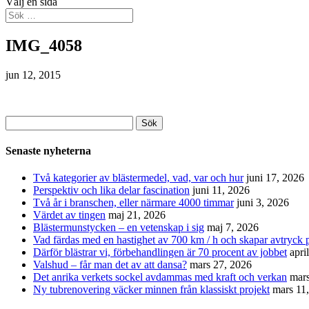
Välj en sida
IMG_4058
jun 12, 2015
Sök
efter:
Senaste nyheterna
Två kategorier av blästermedel, vad, var och hur
juni 17, 2026
Perspektiv och lika delar fascination
juni 11, 2026
Två år i branschen, eller närmare 4000 timmar
juni 3, 2026
Värdet av tingen
maj 21, 2026
Blästermunstycken – en vetenskap i sig
maj 7, 2026
Vad färdas med en hastighet av 700 km / h och skapar avtryck p
Därför blästrar vi, förbehandlingen är 70 procent av jobbet
apri
Valshud – får man det av att dansa?
mars 27, 2026
Det anrika verkets sockel avdammas med kraft och verkan
mars
Ny tubrenovering väcker minnen från klassiskt projekt
mars 11