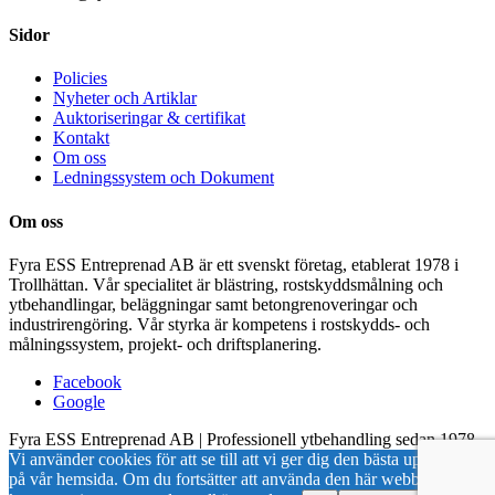
Sidor
Policies
Nyheter och Artiklar
Auktoriseringar & certifikat
Kontakt
Om oss
Ledningssystem och Dokument
Om oss
Fyra ESS Entreprenad AB är ett svenskt företag, etablerat 1978 i
Trollhättan. Vår specialitet är blästring, rostskyddsmålning och
ytbehandlingar, beläggningar samt betongrenoveringar och
industrirengöring. Vår styrka är kompetens i rostskydds- och
målningssystem, projekt- och driftsplanering.
Facebook
Google
Fyra ESS Entreprenad AB | Professionell ytbehandling sedan 1978
Vi använder cookies för att se till att vi ger dig den bästa upplevelsen
på vår hemsida. Om du fortsätter att använda den här webbplatsen