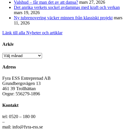
Valshud – får man det av att dansa?
mars 27, 2026
Det anrika verkets sockel avdammas med kraft och verkan
mars 19, 2026
Ny tubrenovering väcker minnen från klassiskt projekt
mars
11, 2026
Länk till alla Nyheter och artiklar
Arkiv
Arkiv
Adress
Fyra ESS Entreprenad AB
Grundbergsvägen 13
461 39 Trollhättan
Orgnr: 556279-1896
Kontakt
tel: 0520 – 180 00
–
mail: info@fyra-ess.se