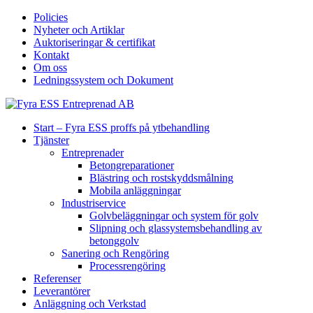
Policies
Nyheter och Artiklar
Auktoriseringar & certifikat
Kontakt
Om oss
Ledningssystem och Dokument
Start – Fyra ESS proffs på ytbehandling
Tjänster
Entreprenader
Betongreparationer
Blästring och rostskyddsmålning
Mobila anläggningar
Industriservice
Golvbeläggningar och system för golv
Slipning och glassystemsbehandling av
betonggolv
Sanering och Rengöring
Processrengöring
Referenser
Leverantörer
Anläggning och Verkstad