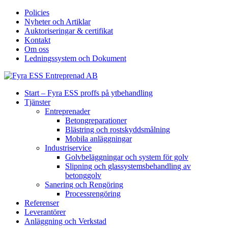
Policies
Nyheter och Artiklar
Auktoriseringar & certifikat
Kontakt
Om oss
Ledningssystem och Dokument
Start – Fyra ESS proffs på ytbehandling
Tjänster
Entreprenader
Betongreparationer
Blästring och rostskyddsmålning
Mobila anläggningar
Industriservice
Golvbeläggningar och system för golv
Slipning och glassystemsbehandling av
betonggolv
Sanering och Rengöring
Processrengöring
Referenser
Leverantörer
Anläggning och Verkstad