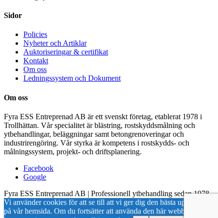
Sidor
Policies
Nyheter och Artiklar
Auktoriseringar & certifikat
Kontakt
Om oss
Ledningssystem och Dokument
Om oss
Fyra ESS Entreprenad AB är ett svenskt företag, etablerat 1978 i
Trollhättan. Vår specialitet är blästring, rostskyddsmålning och
ytbehandlingar, beläggningar samt betongrenoveringar och
industrirengöring. Vår styrka är kompetens i rostskydds- och
målningssystem, projekt- och driftsplanering.
Facebook
Google
Fyra ESS Entreprenad AB | Professionell ytbehandling sedan 1978
Vi använder cookies för att se till att vi ger dig den bästa upplevelsen
på vår hemsida. Om du fortsätter att använda den här webbplatsen