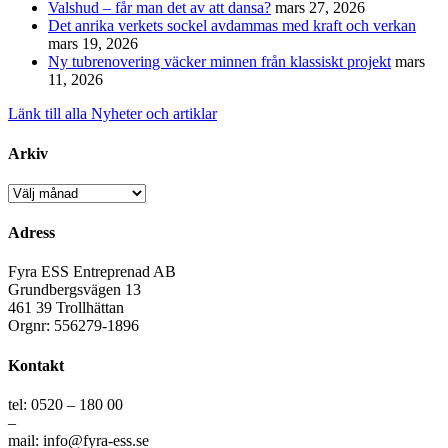
Valshud – får man det av att dansa?
mars 27, 2026
Det anrika verkets sockel avdammas med kraft och verkan
mars 19, 2026
Ny tubrenovering väcker minnen från klassiskt projekt
mars
11, 2026
Länk till alla Nyheter och artiklar
Arkiv
Arkiv
Adress
Fyra ESS Entreprenad AB
Grundbergsvägen 13
461 39 Trollhättan
Orgnr: 556279-1896
Kontakt
tel: 0520 – 180 00
–
mail: info@fyra-ess.se