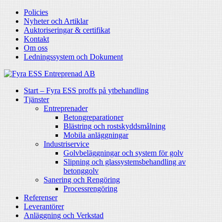
Policies
Nyheter och Artiklar
Auktoriseringar & certifikat
Kontakt
Om oss
Ledningssystem och Dokument
Start – Fyra ESS proffs på ytbehandling
Tjänster
Entreprenader
Betongreparationer
Blästring och rostskyddsmålning
Mobila anläggningar
Industriservice
Golvbeläggningar och system för golv
Slipning och glassystemsbehandling av
betonggolv
Sanering och Rengöring
Processrengöring
Referenser
Leverantörer
Anläggning och Verkstad