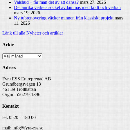
Valshud – får man det av att dansa?
mars 27, 2026
Det anrika verkets sockel avdammas med kraft och verkan
mars 19, 2026
Ny tubrenovering väcker minnen från klassiskt projekt
mars
11, 2026
Länk till alla Nyheter och artiklar
Arkiv
Arkiv
Adress
Fyra ESS Entreprenad AB
Grundbergsvägen 13
461 39 Trollhättan
Orgnr: 556279-1896
Kontakt
tel: 0520 – 180 00
–
mail: info@fyra-ess.se