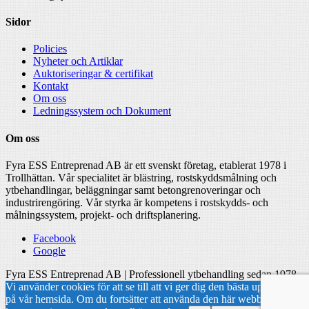
Sidor
Policies
Nyheter och Artiklar
Auktoriseringar & certifikat
Kontakt
Om oss
Ledningssystem och Dokument
Om oss
Fyra ESS Entreprenad AB är ett svenskt företag, etablerat 1978 i
Trollhättan. Vår specialitet är blästring, rostskyddsmålning och
ytbehandlingar, beläggningar samt betongrenoveringar och
industrirengöring. Vår styrka är kompetens i rostskydds- och
målningssystem, projekt- och driftsplanering.
Facebook
Google
Fyra ESS Entreprenad AB | Professionell ytbehandling sedan 1978
Vi använder cookies för att se till att vi ger dig den bästa upplevelsen
på vår hemsida. Om du fortsätter att använda den här webbplatsen