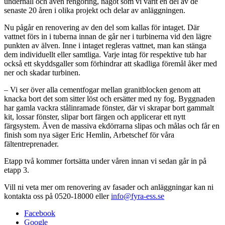
underhåll och även rengöring, något som vi varit en del av de
senaste 20 åren i olika projekt och delar av anläggningen.
Nu pågår en renovering av den del som kallas för intaget. Där
vattnet förs in i tuberna innan de går ner i turbinerna vid den lägre
punkten av älven. Inne i intaget regleras vattnet, man kan stänga
dem individuellt eller samtliga. Varje intag för respektive tub har
också ett skyddsgaller som förhindrar att skadliga föremål åker med
ner och skadar turbinen.
– Vi ser över alla cementfogar mellan granitblocken genom att
knacka bort det som sitter löst och ersätter med ny fog. Byggnaden
har gamla vackra stålinramade fönster, där vi skrapar bort gammalt
kit, lossar fönster, slipar bort färgen och applicerar ett nytt
färgsystem. Även de massiva ekdörrarna slipas och målas och får en
finish som nya säger Eric Hemlin, Arbetschef för våra
fältentreprenader.
Etapp två kommer fortsätta under våren innan vi sedan går in på
etapp 3.
Vill ni veta mer om renovering av fasader och anläggningar kan ni
kontakta oss på 0520-18000 eller
info@fyra-ess.se
Facebook
Google