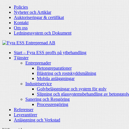
Policies
Nyheter och Artiklar
Auktoriseringar & certifikat
Kontakt
Om oss
Ledningssystem och Dokument
Start – Fyra ESS proffs på ytbehandling
Tjänster
Entreprenader
Betongreparationer
Blästring och rostskyddsmålning
Mobila anläggningar
Industriservice
Golvbeläggningar och system för golv
Slipning och glassystemsbehandling av betonggol
Sanering och Rengöring
Processrengöring
Referenser
Leverantörer
Anläggning och Verkstad