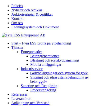
Policies
Nyheter och Artiklar
Auktoriseringar & certifikat
Kontakt
Om oss
Ledningssystem och Dokument
Start – Fyra ESS proffs på ytbehandling
Tjänster
Entreprenader
Betongreparationer
Blästring och rostskyddsmålning
Mobila anläggningar
Industriservice
Golvbeläggningar och system för golv
Slipning och glassystemsbehandling av
betonggolv
Sanering och Rengöring
Processrengöring
Referenser
Leverantörer
Anläggning och Verkstad