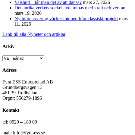
Valshud – får man det av att dansa?
mars 27, 2026
Det anrika verkets sockel avdammas med kraft och verkan
mars 19, 2026
Ny tubrenovering väcker minnen från klassiskt projekt
mars
11, 2026
Länk till alla Nyheter och artiklar
Arkiv
Arkiv
Adress
Fyra ESS Entreprenad AB
Grundbergsvägen 13
461 39 Trollhättan
Orgnr: 556279-1896
Kontakt
tel: 0520 – 180 00
–
mail: info@fyra-ess.se