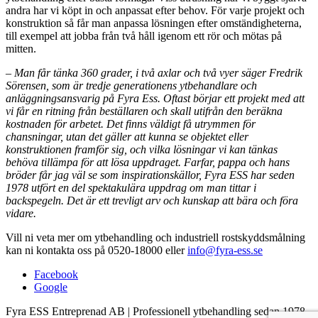
andra har vi köpt in och anpassat efter behov. För varje projekt och
konstruktion så får man anpassa lösningen efter omständigheterna,
till exempel att jobba från två håll igenom ett rör och mötas på
mitten.
– Man får tänka 360 grader, i två axlar och två vyer säger Fredrik
Sörensen, som är tredje generationens ytbehandlare och
anläggningsansvarig på Fyra Ess. Oftast börjar ett projekt med att
vi får en ritning från beställaren och skall utifrån den beräkna
kostnaden för arbetet. Det finns väldigt få utrymmen för
chansningar, utan det gäller att kunna se objektet eller
konstruktionen framför sig, och vilka lösningar vi kan tänkas
behöva tillämpa för att lösa uppdraget. Farfar, pappa och hans
bröder får jag väl se som inspirationskällor, Fyra ESS har seden
1978 utfört en del spektakulära uppdrag om man tittar i
backspegeln. Det är ett trevligt arv och kunskap att bära och föra
vidare.
Vill ni veta mer om ytbehandling och industriell rostskyddsmålning
kan ni kontakta oss på 0520-18000 eller
info@fyra-ess.se
Facebook
Google
Fyra ESS Entreprenad AB | Professionell ytbehandling sedan 1978