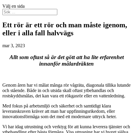
Välj en sida
Ett rör är ett rör och man måste igenom,
eller i alla fall halvvägs
mar 3, 2023
Allt som oftast så är det gött att ha lite erfarenhet
innanför målardräkten
Genom åren har vi målat många rör vågräta, diagonala tillika lutande
och stående. Både in och utsida skall oftast ytbehandlas och
rostskyddsmålas, det kan vara ett rökgasrör eller en vattenledning.
Med fokus på arbetsmiljö och säkerhet och samtidigt klara
leveranskraven kräver att man har uppfinningsrikedom, eller
innovationsförmåga som det med ett modernare uttryck heter.
Vi har idag utrustning och verktyg för att kunna leverera tjänster och
ytbehandling efter bästa förmåga. Viss utrusning har vi byggt själva