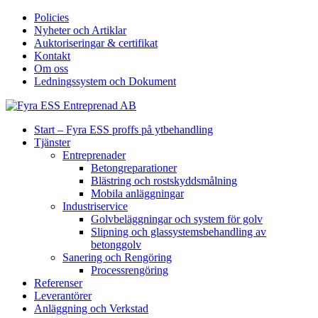
Policies
Nyheter och Artiklar
Auktoriseringar & certifikat
Kontakt
Om oss
Ledningssystem och Dokument
Start – Fyra ESS proffs på ytbehandling
Tjänster
Entreprenader
Betongreparationer
Blästring och rostskyddsmålning
Mobila anläggningar
Industriservice
Golvbeläggningar och system för golv
Slipning och glassystemsbehandling av
betonggolv
Sanering och Rengöring
Processrengöring
Referenser
Leverantörer
Anläggning och Verkstad