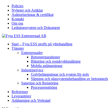
Policies
Nyheter och Artiklar
Auktoriseringar & certifikat
Kontakt
Om oss
Ledningssystem och Dokument
Start – Fyra ESS proffs på ytbehandling
Tjänster
Entreprenader
Betongreparationer
Blästring och rostskyddsmålning
Mobila anläggningar
Industriservice
Golvbeläggningar och system för golv
Slipning och glassystemsbehandling av betonggol
Sanering och Rengöring
Processrengöring
Referenser
Leverantörer
Anläggning och Verkstad