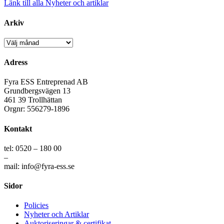
Länk till alla Nyheter och artiklar
Arkiv
Arkiv
Adress
Fyra ESS Entreprenad AB
Grundbergsvägen 13
461 39 Trollhättan
Orgnr: 556279-1896
Kontakt
tel: 0520 – 180 00
–
mail: info@fyra-ess.se
Sidor
Policies
Nyheter och Artiklar
Auktoriseringar & certifikat