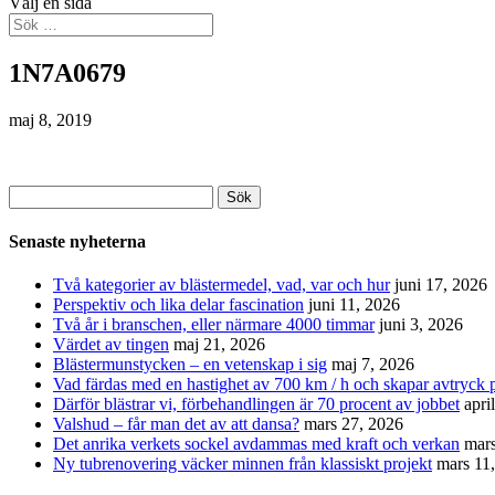
Välj en sida
1N7A0679
maj 8, 2019
Sök
efter:
Senaste nyheterna
Två kategorier av blästermedel, vad, var och hur
juni 17, 2026
Perspektiv och lika delar fascination
juni 11, 2026
Två år i branschen, eller närmare 4000 timmar
juni 3, 2026
Värdet av tingen
maj 21, 2026
Blästermunstycken – en vetenskap i sig
maj 7, 2026
Vad färdas med en hastighet av 700 km / h och skapar avtryck p
Därför blästrar vi, förbehandlingen är 70 procent av jobbet
apri
Valshud – får man det av att dansa?
mars 27, 2026
Det anrika verkets sockel avdammas med kraft och verkan
mars
Ny tubrenovering väcker minnen från klassiskt projekt
mars 11