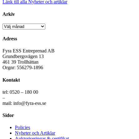
Länk till alla Nyheter och artiklar
Arkiv
Arkiv
Adress
Fyra ESS Entreprenad AB
Grundbergsvägen 13
461 39 Trollhättan
Orgnr: 556279-1896
Kontakt
tel: 0520 – 180 00
–
mail: info@fyra-ess.se
Sidor
Policies
Nyheter och Artiklar
Auktoriseringar & certifikat