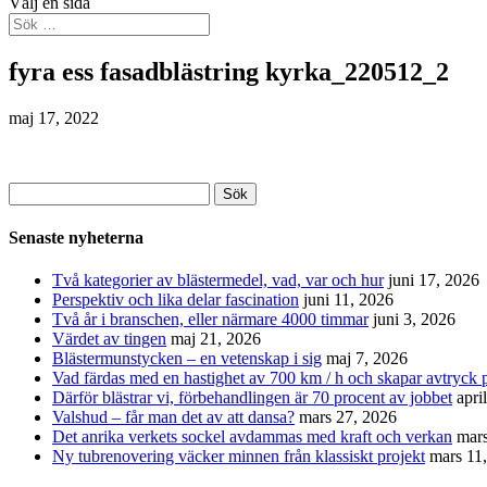
Välj en sida
fyra ess fasadblästring kyrka_220512_2
maj 17, 2022
Sök
efter:
Senaste nyheterna
Två kategorier av blästermedel, vad, var och hur
juni 17, 2026
Perspektiv och lika delar fascination
juni 11, 2026
Två år i branschen, eller närmare 4000 timmar
juni 3, 2026
Värdet av tingen
maj 21, 2026
Blästermunstycken – en vetenskap i sig
maj 7, 2026
Vad färdas med en hastighet av 700 km / h och skapar avtryck p
Därför blästrar vi, förbehandlingen är 70 procent av jobbet
apri
Valshud – får man det av att dansa?
mars 27, 2026
Det anrika verkets sockel avdammas med kraft och verkan
mars
Ny tubrenovering väcker minnen från klassiskt projekt
mars 11