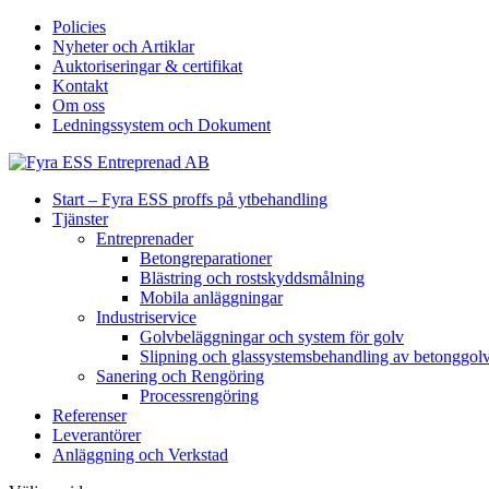
Policies
Nyheter och Artiklar
Auktoriseringar & certifikat
Kontakt
Om oss
Ledningssystem och Dokument
Start – Fyra ESS proffs på ytbehandling
Tjänster
Entreprenader
Betongreparationer
Blästring och rostskyddsmålning
Mobila anläggningar
Industriservice
Golvbeläggningar och system för golv
Slipning och glassystemsbehandling av betonggol
Sanering och Rengöring
Processrengöring
Referenser
Leverantörer
Anläggning och Verkstad