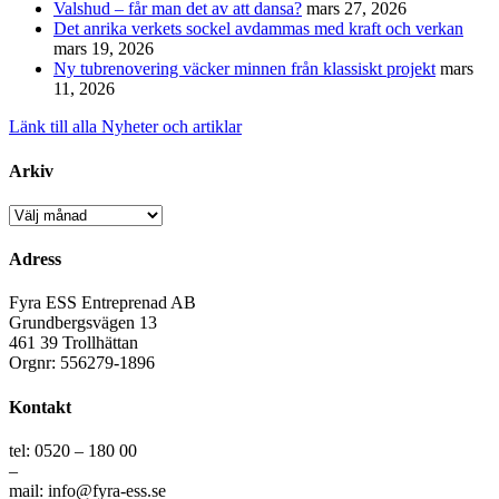
Valshud – får man det av att dansa?
mars 27, 2026
Det anrika verkets sockel avdammas med kraft och verkan
mars 19, 2026
Ny tubrenovering väcker minnen från klassiskt projekt
mars
11, 2026
Länk till alla Nyheter och artiklar
Arkiv
Arkiv
Adress
Fyra ESS Entreprenad AB
Grundbergsvägen 13
461 39 Trollhättan
Orgnr: 556279-1896
Kontakt
tel: 0520 – 180 00
–
mail: info@fyra-ess.se