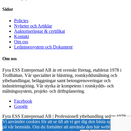
Sidor
Policies
Nyheter och Artiklar
Auktoriseringar & certifikat
Kontakt
Om oss
Ledningssystem och Dokument
Om oss
Fyra ESS Entreprenad AB är ett svenskt företag, etablerat 1978 i
Trollhättan. Vår specialitet är blästring, rostskyddsmålning och
ytbehandlingar, beläggningar samt betongrenoveringar och
industrirengöring. Vår styrka är kompetens i rostskydds- och
målningssystem, projekt- och driftsplanering.
Facebook
Google
Fyra ESS Entreprenad AB | Professionell ytbehandling sedan 1978
Vi använder cookies för att se till att vi ger dig den bästa upplevelsen
på vår hemsida. Om du fortsätter att använda den här webbplatsen