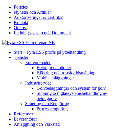
Policies
Nyheter och Artiklar
Auktoriseringar & certifikat
Kontakt
Om oss
Ledningssystem och Dokument
Start – Fyra ESS proffs på ytbehandling
Tjänster
Entreprenader
Betongreparationer
Blästring och rostskyddsmålning
Mobila anläggningar
Industriservice
Golvbeläggningar och system för golv
Slipning och glassystemsbehandling av
betonggolv
Sanering och Rengöring
Processrengöring
Referenser
Leverantörer
Anläggning och Verkstad