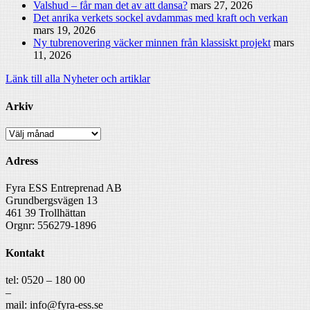
Valshud – får man det av att dansa?
mars 27, 2026
Det anrika verkets sockel avdammas med kraft och verkan
mars 19, 2026
Ny tubrenovering väcker minnen från klassiskt projekt
mars
11, 2026
Länk till alla Nyheter och artiklar
Arkiv
Arkiv
Adress
Fyra ESS Entreprenad AB
Grundbergsvägen 13
461 39 Trollhättan
Orgnr: 556279-1896
Kontakt
tel: 0520 – 180 00
–
mail: info@fyra-ess.se