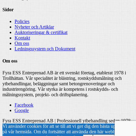
Sidor
Policies
Nyheter och Artiklar
Auktoriseringar & certifikat
Kontakt
Om oss
Ledningssystem och Dokument
Om oss
Fyra ESS Entreprenad AB är ett svenskt företag, etablerat 1978 i
Trollhättan. Vår specialitet är blästring, rostskyddsmålning och
ytbehandlingar, beläggningar samt betongrenoveringar och
industrirengöring. Vår styrka är kompetens i rostskydds- och
målningssystem, projekt- och driftsplanering.
Facebook
Google
Fyra ESS Entreprenad AB | Professionell ytbehandling sedan 1978
Vi använder cookies för att se till att vi ger dig den bästa upplevelsen
på vår hemsida. Om du fortsätter att använda den här webbplatsen