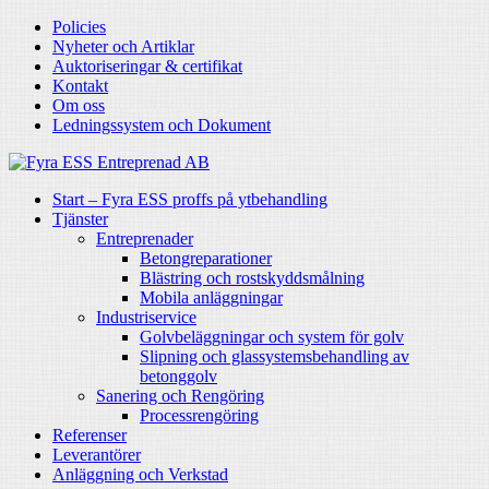
Policies
Nyheter och Artiklar
Auktoriseringar & certifikat
Kontakt
Om oss
Ledningssystem och Dokument
Start – Fyra ESS proffs på ytbehandling
Tjänster
Entreprenader
Betongreparationer
Blästring och rostskyddsmålning
Mobila anläggningar
Industriservice
Golvbeläggningar och system för golv
Slipning och glassystemsbehandling av
betonggolv
Sanering och Rengöring
Processrengöring
Referenser
Leverantörer
Anläggning och Verkstad